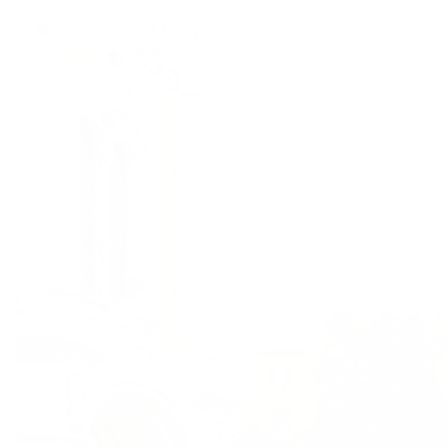
🡠
Vissza