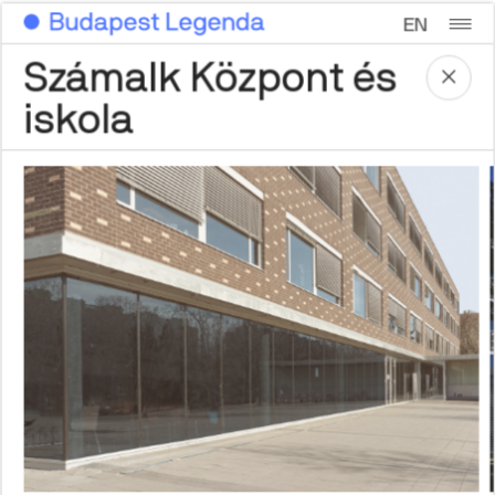
EN
Számalk Központ és
iskola