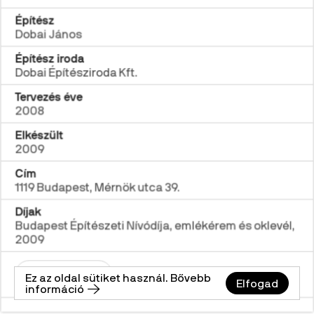
Építész
Dobai János
Építész iroda
Dobai Építésziroda Kft.
Tervezés éve
2008
Elkészült
2009
Cím
1119 Budapest, Mérnök utca 39.
Díjak
Budapest Építészeti Nívódíja, emlékérem és oklevél,
2009
Link másolása
Ez az oldal sütiket használ. Bővebb
Elfogad
információ 🡢